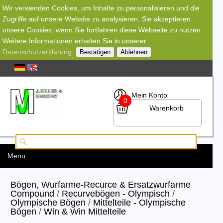
Wir verwenden Cookies, um Inhalte zu personalisieren und die
Zugriffe auf unsere Website zu analysieren. Sie akzeptieren
unsere Cookies, wenn Sie fortfahren diese Webseite zu nutzen.
Weitere Informationen erhalten Sie in unserer
Datenschutzerklärung
.
Bestätigen
Ablehnen
Mein Konto
0
Warenkorb
Menu
Bögen, Wurfarme-Recurce & Ersatzwurfarme
Compound
/
Recurvebögen - Olympisch
/
Olympische Bögen
/
Mittelteile - Olympische
Bögen
/
Win & Win Mittelteile