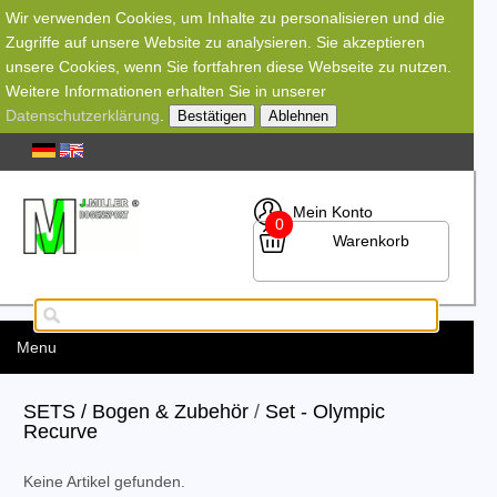
Wir verwenden Cookies, um Inhalte zu personalisieren und die
Zugriffe auf unsere Website zu analysieren. Sie akzeptieren
unsere Cookies, wenn Sie fortfahren diese Webseite zu nutzen.
Weitere Informationen erhalten Sie in unserer
Datenschutzerklärung
.
Bestätigen
Ablehnen
Mein Konto
0
Warenkorb
Menu
SETS / Bogen & Zubehör
/
Set - Olympic
Recurve
Keine Artikel gefunden.