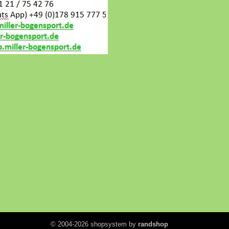
© 2004-2026 shopsystem by
randshop