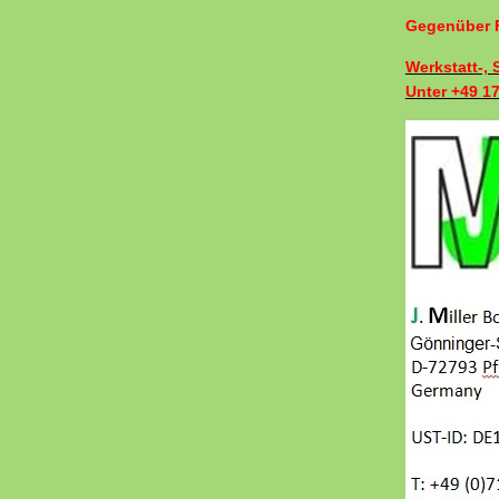
Gegenüber F
Werkstatt-,
Unter +49 1