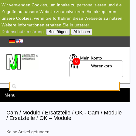
Wir verwenden Cookies, um Inhalte zu personalisieren und die
Zugriffe auf unsere Website zu analysieren. Sie akzeptieren
unsere Cookies, wenn Sie fortfahren diese Webseite zu nutzen.
Weitere Informationen erhalten Sie in unserer
Datenschutzerklärung
.
Bestätigen
Ablehnen
Mein Konto
0
Warenkorb
Menu
Cam / Module / Ersatzteile
/
OK - Cam / Module
/ Ersatzteile
/
OK – Module
Keine Artikel gefunden.