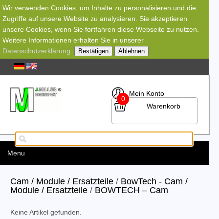
Wir verwenden Cookies, um Inhalte zu personalisieren und die
Zugriffe auf unsere Website zu analysieren. Sie akzeptieren
unsere Cookies, wenn Sie fortfahren diese Webseite zu nutzen.
Weitere Informationen erhalten Sie in unserer
Datenschutzerklärung
.
Bestätigen
Ablehnen
Mein Konto
0
Warenkorb
Menu
Cam / Module / Ersatzteile
/
BowTech - Cam /
Module / Ersatzteile
/
BOWTECH – Cam
Keine Artikel gefunden.