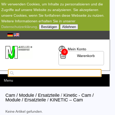
Wir verwenden Cookies, um Inhalte zu personalisieren und die
Zugriffe auf unsere Website zu analysieren. Sie akzeptieren
unsere Cookies, wenn Sie fortfahren diese Webseite zu nutzen.
Weitere Informationen erhalten Sie in unserer
Datenschutzerklärung
.
Bestätigen
Ablehnen
Mein Konto
0
Warenkorb
Menu
Cam / Module / Ersatzteile
/
Kinetic - Cam /
Module / Ersatzteile
/
KINETIC – Cam
Keine Artikel gefunden.