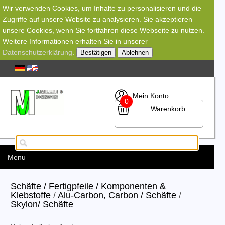
Wir verwenden Cookies, um Inhalte zu personalisieren und die
Zugriffe auf unsere Website zu analysieren. Sie akzeptieren
unsere Cookies, wenn Sie fortfahren diese Webseite zu nutzen.
Weitere Informationen erhalten Sie in unserer
Datenschutzerklärung
.
Bestätigen
Ablehnen
Mein Konto
0
Warenkorb
Menu
Schäfte / Fertigpfeile / Komponenten &
Klebstoffe
/
Alu-Carbon, Carbon / Schäfte
/
Skylon/ Schäfte