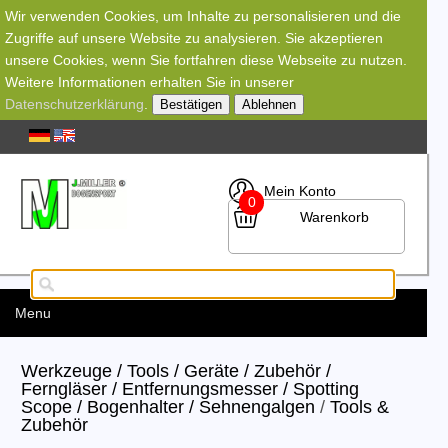
Wir verwenden Cookies, um Inhalte zu personalisieren und die
Zugriffe auf unsere Website zu analysieren. Sie akzeptieren
unsere Cookies, wenn Sie fortfahren diese Webseite zu nutzen.
Weitere Informationen erhalten Sie in unserer
Datenschutzerklärung
.
Bestätigen
Ablehnen
Mein Konto
0
Warenkorb
Menu
Werkzeuge / Tools / Geräte / Zubehör /
Ferngläser / Entfernungsmesser / Spotting
Scope / Bogenhalter / Sehnengalgen
/
Tools &
Zubehör