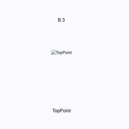
B 3
TopPoint