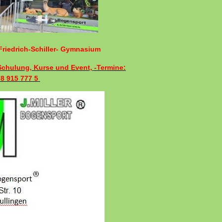
riedrich-Schiller- Gymnasium
 Schulung, Kurse und Event, -Termine:
78 915 777 5