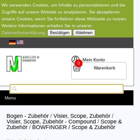
Wir verwenden Cookies, um Inhalte zu personalisieren und die
Zugriffe auf unsere Website zu analysieren. Sie akzeptieren
unsere Cookies, wenn Sie fortfahren diese Webseite zu nutzen.
Weitere Informationen erhalten Sie in unserer
Datenschutzerklärung
.
Bestätigen
Ablehnen
Mein Konto
0
Warenkorb
Menu
Bogen - Zubehör
/
Visier, Scope, Zubehör
/
Visier, Scope, Zubehör - Compound
/
Scope &
Zubehör
/
BOWFINGER / Scope & Zubehör