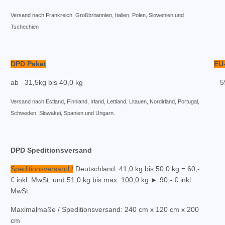
Versand nach Frankreich, Großbritannien, Italien, Polen, Slowenien und
Tschechien
DPD Paket
EU
ab 31,5kg bis 40,0 kg
5
Versand nach Estland, Finnland, Irland, Lettland, Litauen, Nordirland, Portugal,
Schweden, Slowakei, Spanien und Ungarn.
DPD Speditionsversand
Speditionsversand /
Deutschland: 41,0 kg bis 50,0 kg = 60,-
€ inkl. MwSt. und 51,0 kg bis max. 100,0 kg ► 90,- € inkl.
MwSt.
Maximalmaße / Speditionsversand:
240 cm x 120 cm x 200
cm