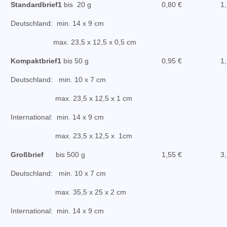
Standardbrief
1
bis 20 g
0,80 €
1
Deutschland: min. 14 x 9 cm
max. 23,5 x 12,5 x 0,5 cm
Kompaktbrief
1
bis 50 g
0,95 €
1
Deutschland: min. 10 x 7 cm
max. 23,5 x 12,5 x 1 cm
International: min. 14 x 9 cm
max. 23,5 x 12,5 x 1cm
Großbrief
bis 500 g
1,55 €
3
Deutschland: min. 10 x 7 cm
max. 35,5 x 25 x 2 cm
International: min. 14 x 9 cm