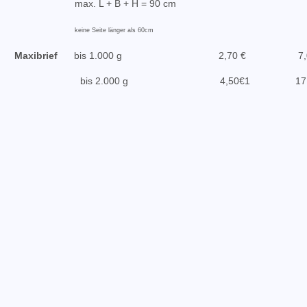
max. L + B + H = 90 cm
keine Seite länger als 60cm
Maxibrief
bis 1.000 g
2,70 €
7
bis 2.000 g
4,50€
1
17