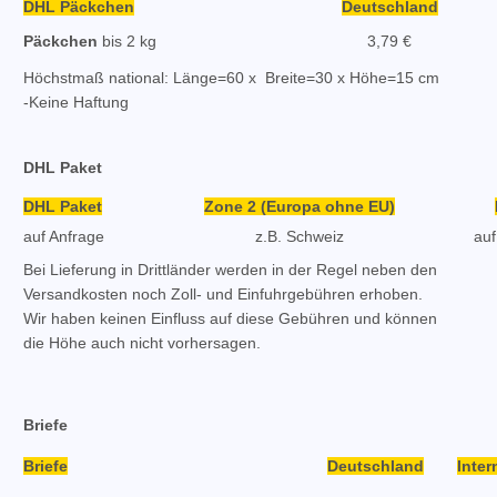
DHL Päckchen
Deutschland
Päckchen
bis 2 kg
3,79 €
Höchstmaß national: Länge=60 x Breite=30 x Höhe=15 cm
-Keine Haftung
DHL Paket
DHL Paket
Zone 2 (Europa ohne EU)
auf Anfrage
z.B. Schweiz
auf
Bei Lieferung in Drittländer werden in der Regel neben den
Versandkosten noch Zoll- und Einfuhrgebühren erhoben.
Wir haben keinen Einfluss auf diese Gebühren und können
die Höhe auch nicht vorhersagen.
Briefe
Briefe
Deutschland
Inter