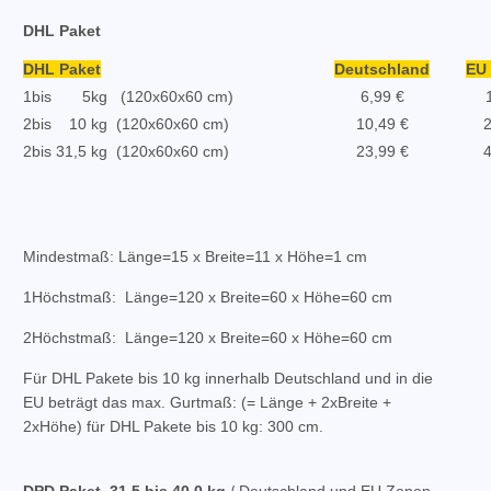
DHL Paket
DHL Paket
Deutschland
EU 
1
bis 5kg (120x60x60 cm)
6,99 €
2
bis 10 kg (120x60x60 cm)
10,49 €
2
2
bis 31,5 kg (120x60x60 cm)
23,99 €
4
Mindestmaß: Länge=15 x Breite=11 x Höhe=1 cm
1
Höchstmaß: Länge=120 x Breite=60 x Höhe=60 cm
2
Höchstmaß: Länge=120 x Breite=60 x Höhe=60 cm
Für DHL Pakete bis 10 kg innerhalb Deutschland und in die
EU beträgt das max. Gurtmaß: (= Länge + 2xBreite +
2xHöhe)
für DHL Pakete bis 10 kg: 300 cm.