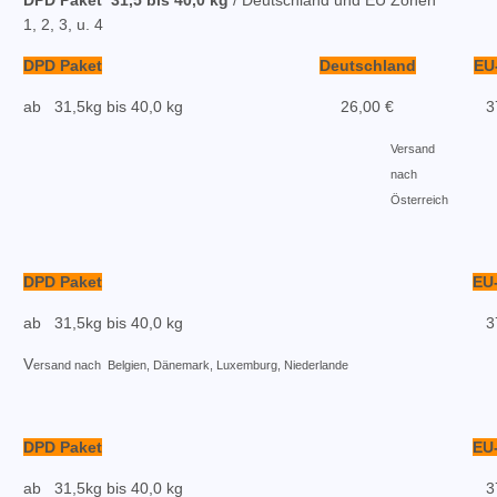
DPD Paket
31,5 bis 40,0 kg
/ Deutschland und EU Zonen
1, 2, 3, u. 4
DPD Paket
Deutschland
EU
ab 31,5kg bis 40,0 kg
26,00 €
3
Versand
nach
Österreich
DPD Paket
EU
ab 31,5kg bis 40,0 kg
3
V
ersand nach Belgien, Dänemark, Luxemburg, Niederlande
DPD Paket
EU
ab 31,5kg bis 40,0 kg
3