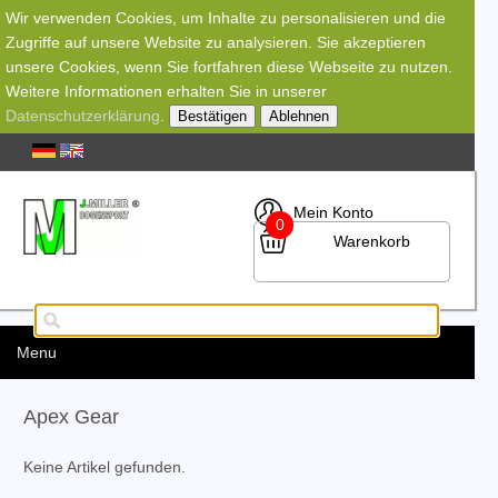
Wir verwenden Cookies, um Inhalte zu personalisieren und die
Zugriffe auf unsere Website zu analysieren. Sie akzeptieren
unsere Cookies, wenn Sie fortfahren diese Webseite zu nutzen.
Weitere Informationen erhalten Sie in unserer
Datenschutzerklärung
.
Bestätigen
Ablehnen
Mein Konto
0
Warenkorb
Menu
Apex Gear
Keine Artikel gefunden.