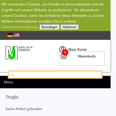
Wir verwenden Cookies, um Inhalte zu personalisieren und die
Zugriffe auf unsere Website zu analysieren. Sie akzeptieren
unsere Cookies, wenn Sie fortfahren diese Webseite zu nutzen.
Weitere Informationen erhalten Sie in unserer
Datenschutzerklärung
.
Bestätigen
Ablehnen
Mein Konto
0
Warenkorb
Menu
Truglo
Keine Artikel gefunden.