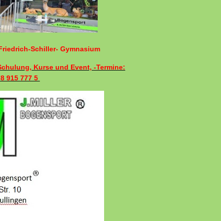
riedrich-Schiller- Gymnasium
 Schulung, Kurse und Event, -Termine:
78 915 777 5