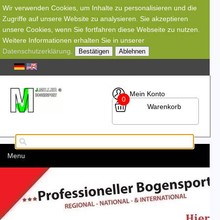
Wir verwenden Cookies, um Inhalte zu personalisieren und die
Zugriffe auf unsere Website zu analysieren. Sie akzeptieren
unsere Cookies, wenn Sie fortfahren diese Webseite zu nutzen.
Weitere Informationen erhalten Sie in unserer
Datenschutzerklärung
.
Bestätigen
Ablehnen
Mein Konto
0
Warenkorb
Menu