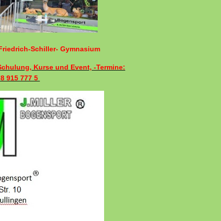
riedrich-Schiller- Gymnasium
 Schulung, Kurse und Event, -Termine:
78 915 777 5