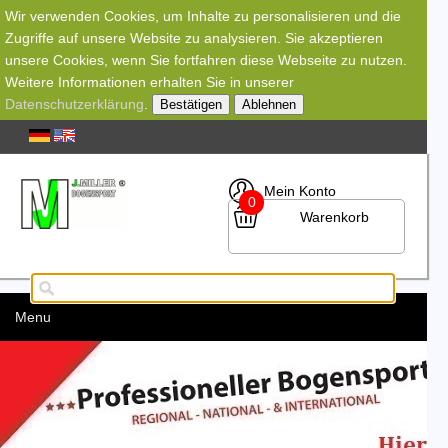
Wir verwenden Cookies, um Inhalte zu personalisieren und die
Zugriffe auf unsere Website zu analysieren. Sie akzeptieren
unsere Cookies, wenn Sie fortfahren diese Webseite zu nutzen.
Weitere Informationen erhalten Sie in unserer
Datenschutzerklärung
.
Bestätigen
Ablehnen
Mein Konto
0
Warenkorb
Menu