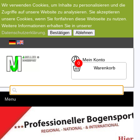
Wir verwenden Cookies, um Inhalte zu personalisieren und die
Zugriffe auf unsere Website zu analysieren. Sie akzeptieren
unsere Cookies, wenn Sie fortfahren diese Webseite zu nutzen.
Weitere Informationen erhalten Sie in unserer
Datenschutzerklärung
.
Bestätigen
Ablehnen
Mein Konto
0
Warenkorb
Menu