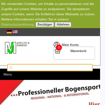
Wir verwenden Cookies, um Inhalte zu personalisieren und die
Zugriffe auf unsere Website zu analysieren. Sie akzeptieren
unsere Cookies, wenn Sie fortfahren diese Webseite zu nutzen.
Weitere Informationen erhalten Sie in unserer
Datenschutzerklärung
.
Bestätigen
Ablehnen
Mein Konto
0
Warenkorb
Menu