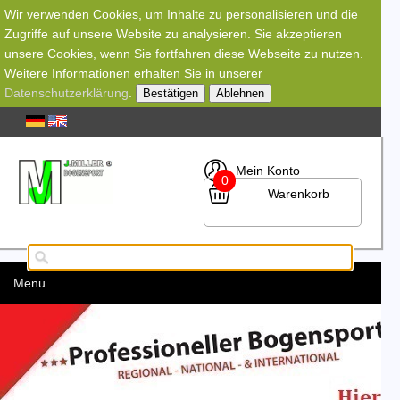
Wir verwenden Cookies, um Inhalte zu personalisieren und die
Zugriffe auf unsere Website zu analysieren. Sie akzeptieren
unsere Cookies, wenn Sie fortfahren diese Webseite zu nutzen.
Weitere Informationen erhalten Sie in unserer
Datenschutzerklärung
.
Bestätigen
Ablehnen
Mein Konto
0
Warenkorb
Menu