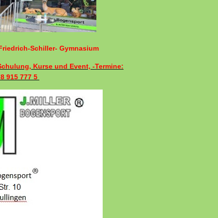
riedrich-Schiller- Gymnasium
 Schulung, Kurse und Event, -Termine:
78 915 777 5