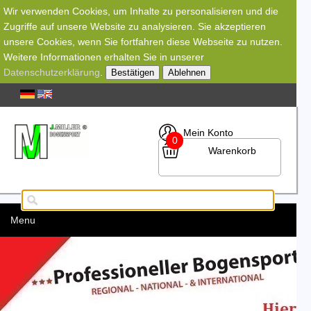
Wir verwenden Cookies, um Inhalte zu personalisieren und die
Zugriffe auf unsere Website zu analysieren. Sie akzeptieren
unsere Cookies, wenn Sie fortfahren diese Webseite zu nutzen.
Weitere Informationen erhalten Sie in unserer
Datenschutzerklärung
.
Bestätigen
Ablehnen
Mein Konto
0
Warenkorb
Menu