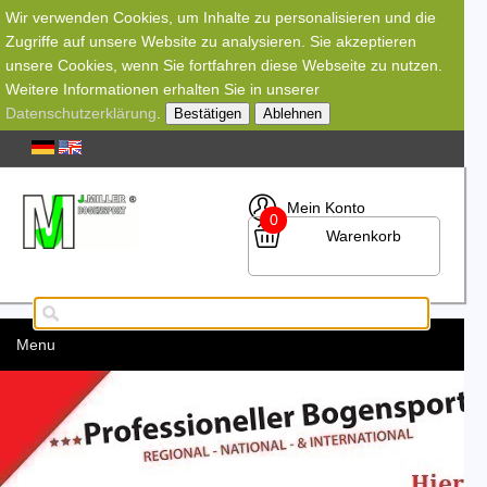
Wir verwenden Cookies, um Inhalte zu personalisieren und die
Zugriffe auf unsere Website zu analysieren. Sie akzeptieren
unsere Cookies, wenn Sie fortfahren diese Webseite zu nutzen.
Weitere Informationen erhalten Sie in unserer
Datenschutzerklärung
.
Bestätigen
Ablehnen
Mein Konto
0
Warenkorb
Menu