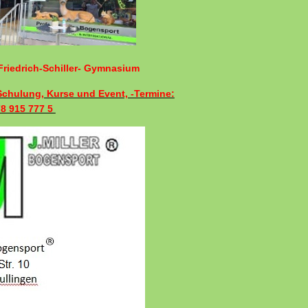
riedrich-Schiller- Gymnasium
 Schulung, Kurse und Event, -Termine:
78 915 777 5