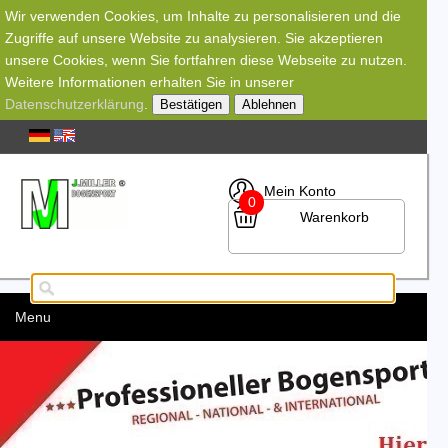
Wir verwenden Cookies, um Inhalte zu personalisieren und die
Zugriffe auf unsere Website zu analysieren. Sie akzeptieren
unsere Cookies, wenn Sie fortfahren diese Webseite zu nutzen.
Weitere Informationen erhalten Sie in unserer
Datenschutzerklärung
.
Bestätigen
Ablehnen
Mein Konto
0
Warenkorb
Menu