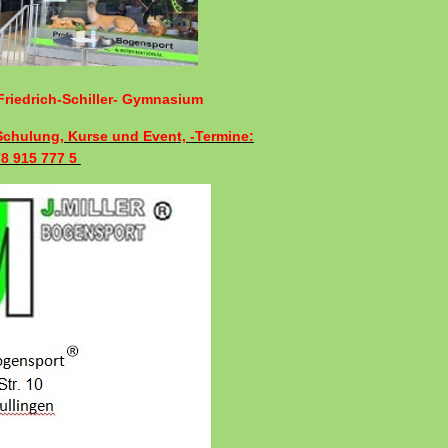
riedrich-Schiller- Gymnasium
 Schulung, Kurse und Event, -Termine:
78 915 777 5