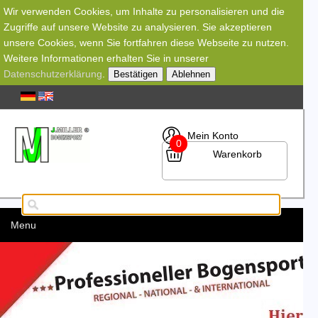
Wir verwenden Cookies, um Inhalte zu personalisieren und die
Zugriffe auf unsere Website zu analysieren. Sie akzeptieren
unsere Cookies, wenn Sie fortfahren diese Webseite zu nutzen.
Weitere Informationen erhalten Sie in unserer
Datenschutzerklärung
.
Bestätigen
Ablehnen
Mein Konto
0
Warenkorb
Menu