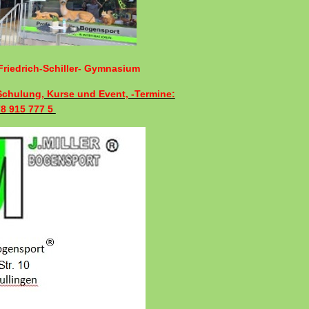
riedrich-Schiller- Gymnasium
 Schulung, Kurse und Event, -Termine:
78 915 777 5