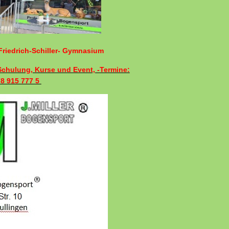
riedrich-Schiller- Gymnasium
 Schulung, Kurse und Event, -Termine:
78 915 777 5