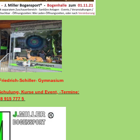
riedrich-Schiller- Gymnasium
 Schulung, Kurse und Event, -Termine:
78 915 777 5