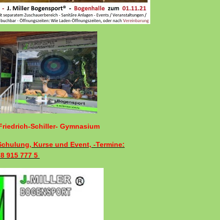
riedrich-Schiller- Gymnasium
 Schulung, Kurse und Event, -Termine:
78 915 777 5