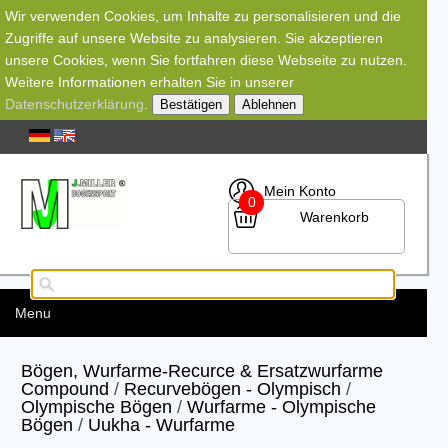
Wir verwenden Cookies, um Inhalte zu personalisieren und die
Zugriffe auf unsere Website zu analysieren. Sie akzeptieren
unsere Cookies, wenn Sie fortfahren diese Webseite zu nutzen.
Weitere Informationen erhalten Sie in unserer
Datenschutzerklärung
.
Bestätigen
Ablehnen
Mein Konto
0
Warenkorb
Menu
Bögen, Wurfarme-Recurce & Ersatzwurfarme
Compound
/
Recurvebögen - Olympisch
/
Olympische Bögen
/
Wurfarme - Olympische
Bögen
/
Uukha - Wurfarme