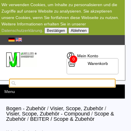
Wir verwenden Cookies, um Inhalte zu personalisieren und die
Zugriffe auf unsere Website zu analysieren. Sie akzeptieren
unsere Cookies, wenn Sie fortfahren diese Webseite zu nutzen.
Weitere Informationen erhalten Sie in unserer
Datenschutzerklärung
.
Bestätigen
Ablehnen
Mein Konto
0
Warenkorb
Menu
Bogen - Zubehör
/
Visier, Scope, Zubehör
/
Visier, Scope, Zubehör - Compound
/
Scope &
Zubehör
/
BEITER / Scope & Zubehör