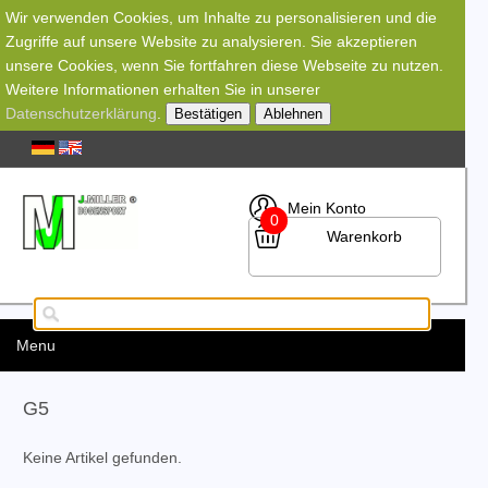
Wir verwenden Cookies, um Inhalte zu personalisieren und die
Zugriffe auf unsere Website zu analysieren. Sie akzeptieren
unsere Cookies, wenn Sie fortfahren diese Webseite zu nutzen.
Weitere Informationen erhalten Sie in unserer
Datenschutzerklärung
.
Bestätigen
Ablehnen
Mein Konto
0
Warenkorb
Menu
G5
Keine Artikel gefunden.