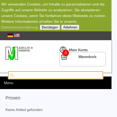
Wir verwenden Cookies, um Inhalte zu personalisieren und die
Zugriffe auf unsere Website zu analysieren. Sie akzeptieren
unsere Cookies, wenn Sie fortfahren diese Webseite zu nutzen.
Weitere Informationen erhalten Sie in unserer
Datenschutzerklärung
.
Bestätigen
Ablehnen
Mein Konto
0
Warenkorb
Menu
Proven
Keine Artikel gefunden.