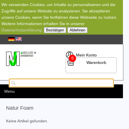
Wir verwenden Cookies, um Inhalte zu personalisieren und die
Zugriffe auf unsere Website zu analysieren. Sie akzeptieren
unsere Cookies, wenn Sie fortfahren diese Webseite zu nutzen.
Weitere Informationen erhalten Sie in unserer
Datenschutzerklärung
.
Bestätigen
Ablehnen
Mein Konto
0
Warenkorb
Menu
Natur Foam
Keine Artikel gefunden.