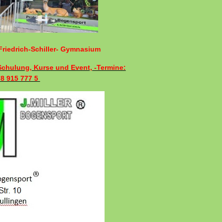
riedrich-Schiller- Gymnasium
 Schulung, Kurse und Event, -Termine:
78 915 777 5