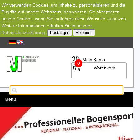
Wir verwenden Cookies, um Inhalte zu personalisieren und die
Zugriffe auf unsere Website zu analysieren. Sie akzeptieren
unsere Cookies, wenn Sie fortfahren diese Webseite zu nutzen.
Weitere Informationen erhalten Sie in unserer
Datenschutzerklärung
.
Bestätigen
Ablehnen
Mein Konto
0
Warenkorb
Menu