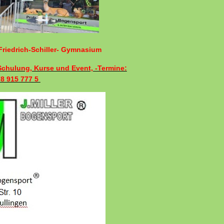
riedrich-Schiller- Gymnasium
 Schulung, Kurse und Event, -Termine:
78 915 777 5