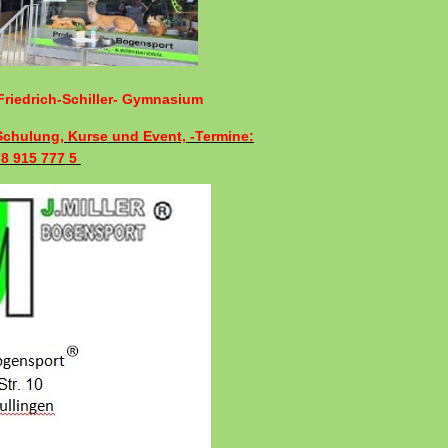
riedrich-Schiller- Gymnasium
 Schulung, Kurse und Event, -Termine:
78 915 777 5