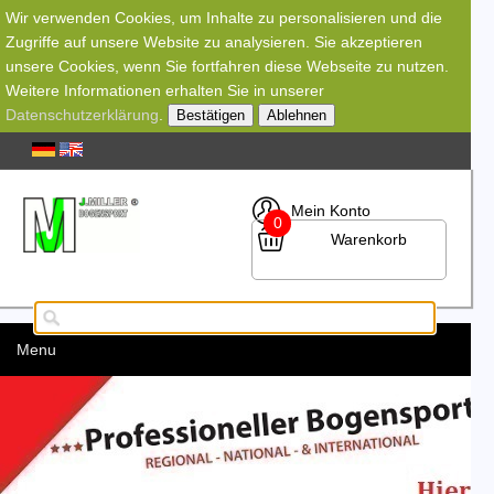
Wir verwenden Cookies, um Inhalte zu personalisieren und die
Zugriffe auf unsere Website zu analysieren. Sie akzeptieren
unsere Cookies, wenn Sie fortfahren diese Webseite zu nutzen.
Weitere Informationen erhalten Sie in unserer
Datenschutzerklärung
.
Bestätigen
Ablehnen
Mein Konto
0
Warenkorb
Menu