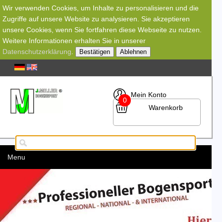
Wir verwenden Cookies, um Inhalte zu personalisieren und die
Zugriffe auf unsere Website zu analysieren. Sie akzeptieren
unsere Cookies, wenn Sie fortfahren diese Webseite zu nutzen.
Weitere Informationen erhalten Sie in unserer
Datenschutzerklärung
.
Bestätigen
Ablehnen
Mein Konto
0
Warenkorb
Menu