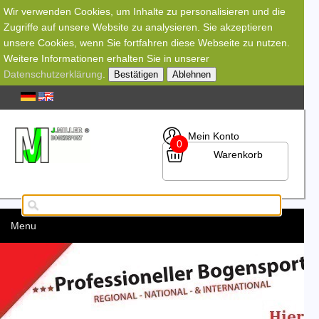
Wir verwenden Cookies, um Inhalte zu personalisieren und die
Zugriffe auf unsere Website zu analysieren. Sie akzeptieren
unsere Cookies, wenn Sie fortfahren diese Webseite zu nutzen.
Weitere Informationen erhalten Sie in unserer
Datenschutzerklärung
.
Bestätigen
Ablehnen
Mein Konto
0
Warenkorb
Menu