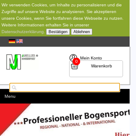
Wir verwenden Cookies, um Inhalte zu personalisieren und die
Zugriffe auf unsere Website zu analysieren. Sie akzeptieren
unsere Cookies, wenn Sie fortfahren diese Webseite zu nutzen.
Weitere Informationen erhalten Sie in unserer
Datenschutzerklärung
.
Bestätigen
Ablehnen
Mein Konto
0
Warenkorb
Menu