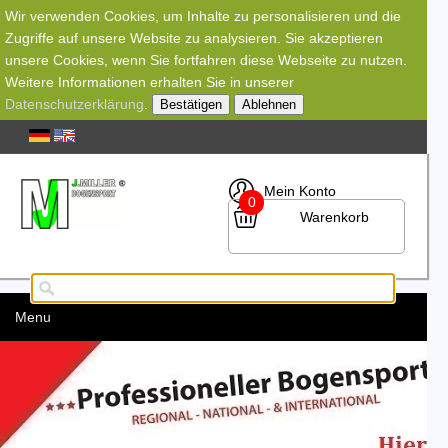
Wir verwenden Cookies, um Inhalte zu personalisieren und die
Zugriffe auf unsere Website zu analysieren. Sie akzeptieren
unsere Cookies, wenn Sie fortfahren diese Webseite zu nutzen.
Weitere Informationen erhalten Sie in unserer
Datenschutzerklärung
.
Bestätigen
Ablehnen
Mein Konto
0
Warenkorb
Menu