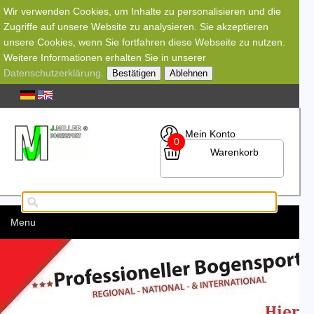
Wir verwenden Cookies, um Inhalte zu personalisieren und die
Zugriffe auf unsere Website zu analysieren. Sie akzeptieren
unsere Cookies, wenn Sie fortfahren diese Webseite zu nutzen.
Weitere Informationen erhalten Sie in unserer
Datenschutzerklärung
.
Bestätigen
Ablehnen
Mein Konto
0
Warenkorb
Menu