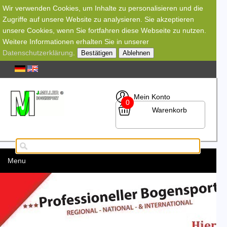
Wir verwenden Cookies, um Inhalte zu personalisieren und die
Zugriffe auf unsere Website zu analysieren. Sie akzeptieren
unsere Cookies, wenn Sie fortfahren diese Webseite zu nutzen.
Weitere Informationen erhalten Sie in unserer
Datenschutzerklärung
.
Bestätigen
Ablehnen
Mein Konto
0
Warenkorb
Menu