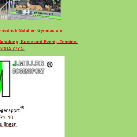
riedrich-Schiller- Gymnasium
 Schulung, Kurse und Event, -Termine:
78 915 777 5