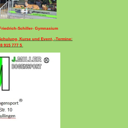
riedrich-Schiller- Gymnasium
 Schulung, Kurse und Event, -Termine:
78 915 777 5